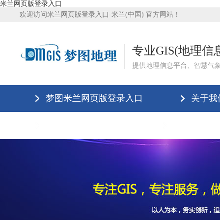
米兰网页版登录入口
欢迎访问米兰网页版登录入口-米兰(中国) 官方网站！
专业GIS(地理
提供地理信息平台、智慧气
梦图米兰网页版登录入口
关于我
米兰网页版登录入口
米兰网页版登