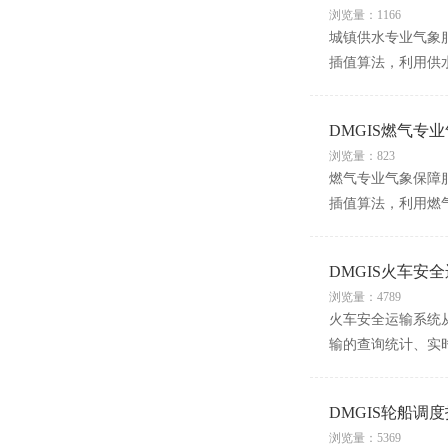
浏览量：1166
城镇供水专业气象
插值算法，利用供
DMGIS燃气专
浏览量：823
燃气专业气象保障
插值算法，利用燃
DMGIS火车安
浏览量：4789
火车安全运输系统
输的查询统计、实
DMGIS轮船调
浏览量：5369