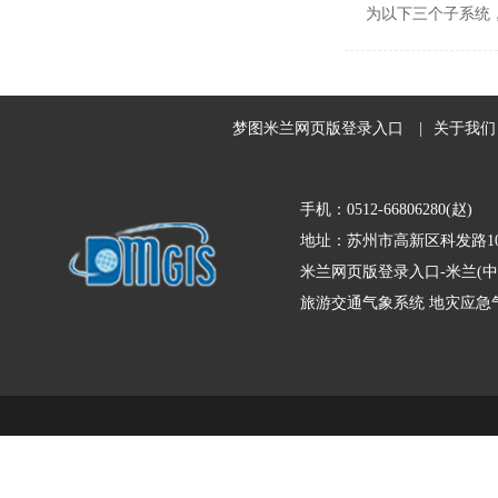
为以下三个子系统
梦图米兰网页版登录入口
|
关于我们
手机：0512-66806280(赵)
地址：苏州市高新区科发路10
米兰网页版登录入口-米兰(中
旅游交通气象系统
地灾应急