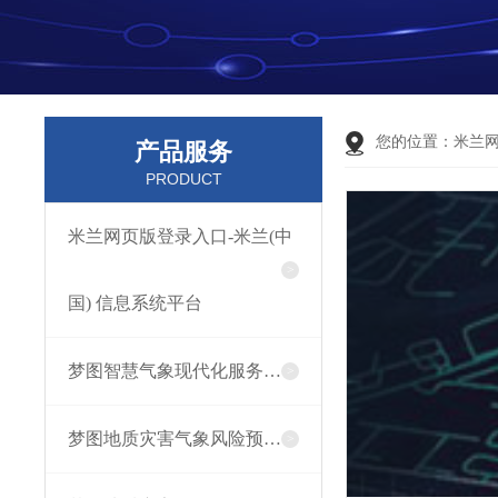
您的位置：
米兰
产品服务
PRODUCT
米兰网页版登录入口-米兰(中
国) 信息系统平台
梦图智慧气象现代化服务…
梦图地质灾害气象风险预…