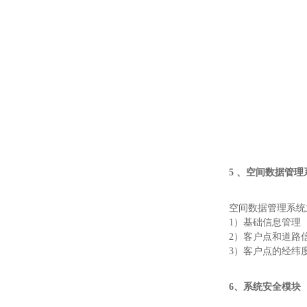
5 、
空间数据管理
空间数据管理系统
1）基础信息管理
2）客户点和道路
3）客户点的经纬度
6、系统安全模块