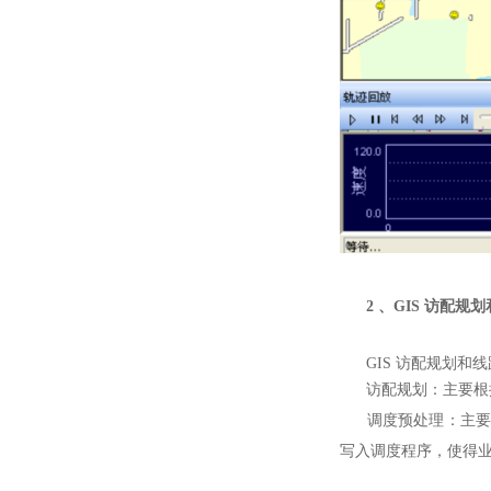
2 、GIS
访配规划
GIS 访配规划和线
访配规划：主要根据
调度预处理：主要是
写入调度程序，使得