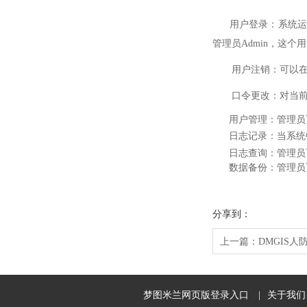
用户登录：系统
管理员
Admin，这
用户注销：可以在不
口令更改：对当前登
用户管理：管理员可以
日志记录：当系统中
日志查询：管理员可
数据备份：管理员可
分享到：
上一篇：
DMGIS
梦图米兰网页版登录入口
|
关于我们