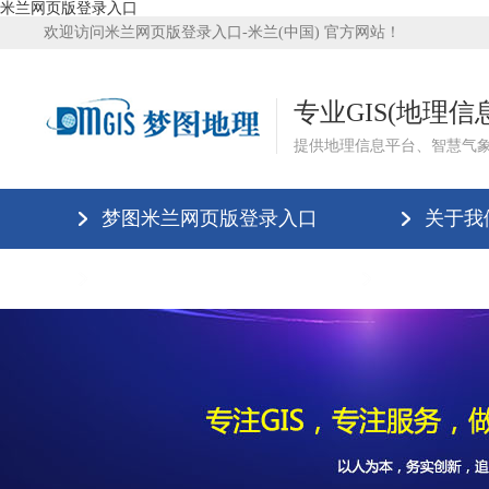
米兰网页版登录入口
欢迎访问米兰网页版登录入口-米兰(中国) 官方网站！
专业GIS(地理
提供地理信息平台、智慧气
梦图米兰网页版登录入口
关于我
米兰网页版登录入口
米兰网页版登