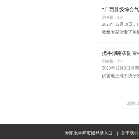
“广西县级综合
浏览量：339
2020年12月1
收组专家听取了项
携手湖南省防雷
浏览量：358
2020年12月2
的雷电三维系统研
总数 2
梦图米兰网页版登录入口
|
关于我们