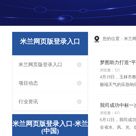
您的位置：
米兰
米兰网页版登录入口
梦图助力打造“平
米兰网页版登录入口
浏览量：321
4月19日，玉林
项目动态
极端天气的应急响
行业资讯
我司成功中标一
浏览量：411
6月12日，我司
米兰网页版登录入口-米兰
全省水、风、光、
(中国)