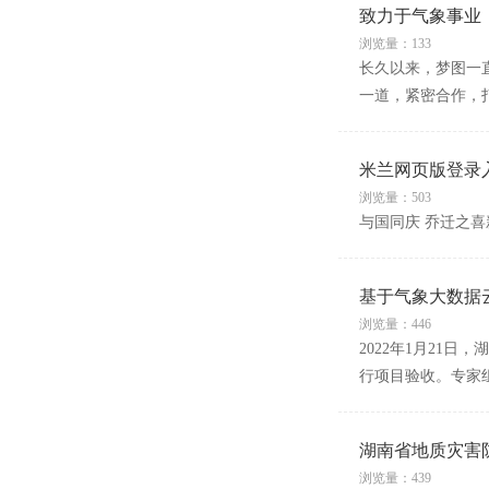
致力于气象事业，
浏览量：133
长久以来，梦图一
一道，紧密合作，
米兰网页版登录入
浏览量：503
与国同庆 乔迁之喜
基于气象大数据
浏览量：446
2022年1月21
行项目验收。专家
湖南省地质灾害
浏览量：439