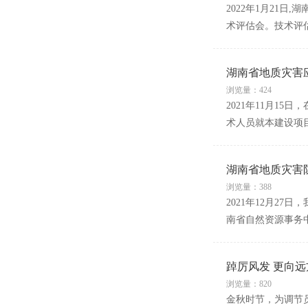
2022年1月21
术评估会。技术评
湖南省地质灾害
浏览量：424
2021年11月1
术人员就本建设项
湖南省地质灾害
浏览量：388
2021年12月2
南省自然资源事务
踔厉风发 更向远
浏览量：820
金秋时节，为调节