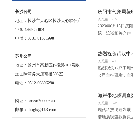
CONTACT US
庆阳市气象局莅
长沙公司：
浏览量：439
地址：长沙市天心区长沙天心软件产
2023年6月1
业园B座803-804
题，洽谈相关合作
电话：0731-81671998
热烈祝贺武汉中
苏州公司：
浏览量：406
地址：苏州市高新区科发路101号致
热烈祝贺武汉中地
远国际商务大厦南楼503室
公司主持研发，主
电话：0512-66806280
海岸带地质调查
网址：proear2000.com
浏览量：376
邮箱：dmgis@163.com
现代科技飞速发展
带地质调查数据集