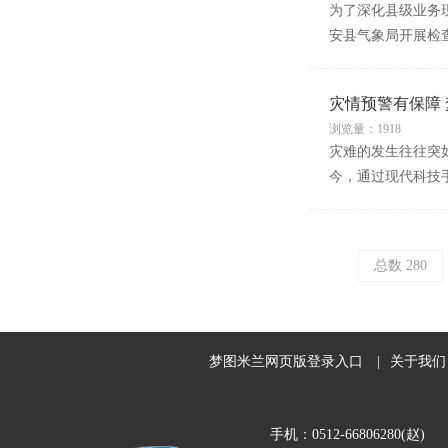
为了深化县级业务
安县气象局开展检
灾情预警有保障
浏览量：1918
灾难的发生往往突
今，通过现代科技
总数 280
梦图米兰网页版登录入口
|
关于我们
手机：0512-66806280(赵)