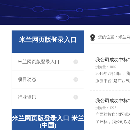
您的位置：
米兰
米兰网页版登录入口
我公司成功中标
米兰网页版登录入口
浏览量：1002
2016年7月18
项目动态
服务平台"是广西
行业资讯
我公司成功中标
浏览量：1225
广西壮族自治区崇左
米兰网页版登录入口-米兰
了评标，我公司以
(中国)