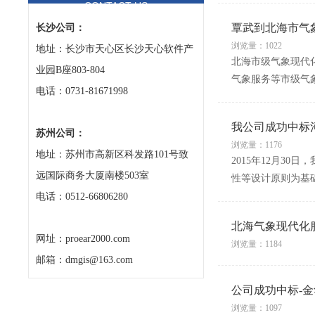
CONTACT US
覃武到北海市气
长沙公司：
浏览量：1022
地址：长沙市天心区长沙天心软件产
北海市级气象现代
业园B座803-804
气象服务等市级气
电话：0731-81671998
我公司成功中标
苏州公司：
浏览量：1176
地址：苏州市高新区科发路101号致
2015年12月3
远国际商务大厦南楼503室
性等设计原则为基
电话：0512-66806280
北海气象现代化
网址：proear2000.com
浏览量：1184
邮箱：dmgis@163.com
公司成功中标-
浏览量：1097