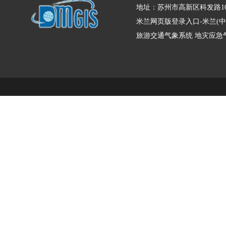
地址：苏州市高新区科发路10
米兰网页版登录入口-米兰(中
旅游交通气象系统
地灾应急