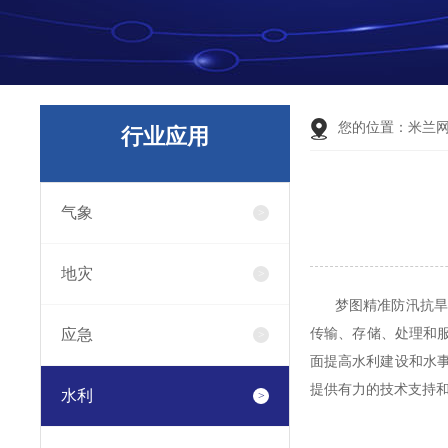
您的位置：
米兰
行业应用
气象
地灾
梦图精准防汛抗旱指
应急
传输、存储、处理和
面提高水利建设和水
提供有力的技术支持
水利