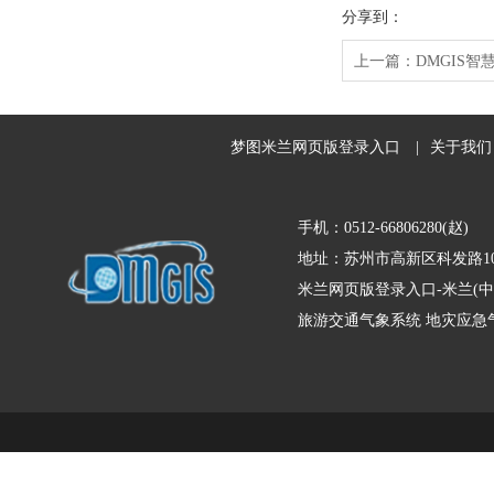
分享到：
上一篇：
DMGIS
梦图米兰网页版登录入口
|
关于我们
手机：0512-66806280(赵)
地址：苏州市高新区科发路10
米兰网页版登录入口-米兰(中
旅游交通气象系统
地灾应急