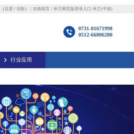
图
（
百度
/
谷歌
）
|
在线留言
|
米兰网页版登录入口-米兰(中国)
0731-81671998
0512-66806280
行业应用