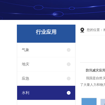
您的位置：
行业应用
气象
地灾
防汛减灾应
应急
我国是自然灾害
了大量人力和物
水利