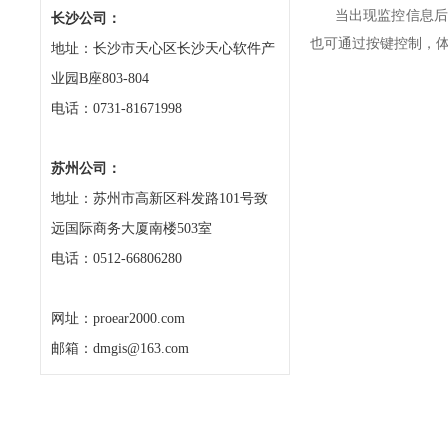
当出现监控信息后，
长沙公司：
也可通过按键控制，
地址：长沙市天心区长沙天心软件产
业园B座803-804
电话：0731-81671998
苏州公司：
地址：苏州市高新区科发路101号致
远国际商务大厦南楼503室
电话：0512-66806280
网址：proear2000.com
邮箱：dmgis@163.com