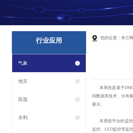
您的位置：
米兰
行业应用
气象
地灾
本系统是基于DMGI
间数据库技术、分布
应急
展示。
水利
本系统平台的监控内
监控、LED监控等监