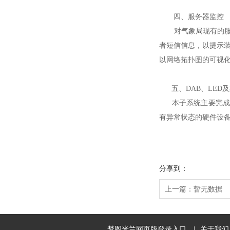
四、服务器监控
对气象局现有的服务
者短信信息，以提示
以网络拓扑图的可视
五、DAB、LED
本子系统主要完成对
有异常状态的硬件设
分享到：
上一篇：
暂无数据
梦图米兰网页版登录入口
|
关于我们