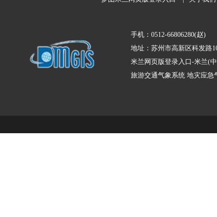
手机：0512-66806280(赵)
地址：苏州市高新区科发路10
米兰网页版登录入口-米兰(中
旅游交通气象系统
地灾应急