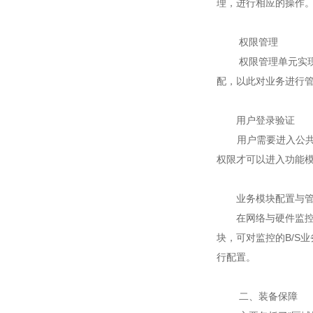
理，进行相应的操作
权限管理
权限管理单元实现对
配，以此对业务进行
用户登录验证
用户需要进入公共气
权限才可以进入功能
业务模块配置与管
在网络与硬件监控模
块，可对监控的B/S
行配置。
二、装备保障