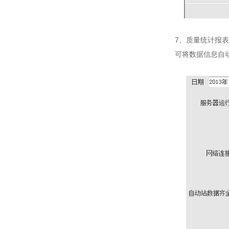
7、质量统计报表
可将数据信息自动化填