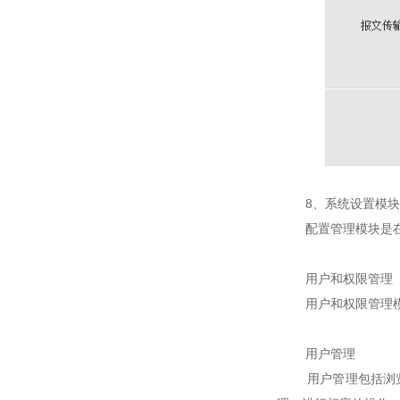
8、系统设置模块
配置管理模块是在后
用户和权限管理
用户和权限管理模块
用户管理
用户管理包括浏览所