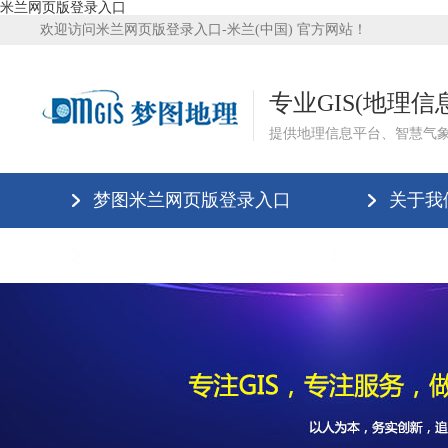
米兰网页版登录入口
欢迎访问米兰网页版登录入口-米兰(中国) 官方网站！
专业GIS(地理
提供地理信息平台、智慧气
梦图米兰网页版登录入口
关于我
米兰网页版登录入口
米兰网页版登