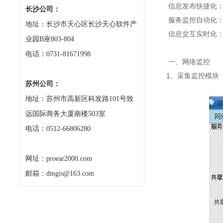
信息发布快捷化：通过
长沙公司：
服务监控自动化：自
地址：长沙市天心区长沙天心软件产
信息交互实时化：实
业园B座803-804
电话：0731-81671998
一、网络监控
1、采集监控模块
苏州公司：
地址：苏州市高新区科发路101号致
远国际商务大厦南楼503室
电话：0512-66806280
网址：proear2000.com
邮箱：dmgis@163.com