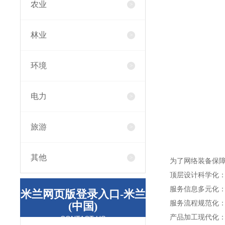
农业
林业
环境
电力
旅游
其他
为了网络装备保障
顶层设计科学化：按
服务信息多元化：广
米兰网页版登录入口-米兰
服务流程规范化：
(中国)
产品加工现代化：集
CONTACT US