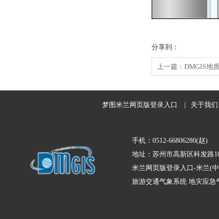
分享到：
上一篇：
DMGIS
梦图米兰网页版登录入口
|
关于我们
手机：0512-66806280(赵)
地址：苏州市高新区科发路10
米兰网页版登录入口-米兰(中
旅游交通气象系统
地灾应急