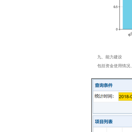
九、能力建设
包括资金使用情况、