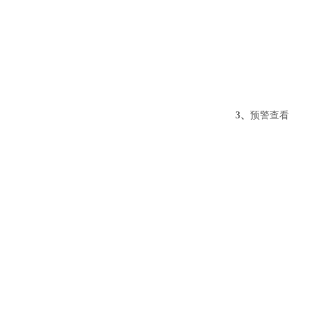
3、
预警查看