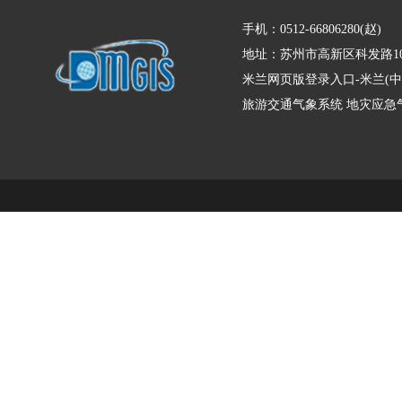
手机：0512-66806280(赵)
地址：苏州市高新区科发路10
米兰网页版登录入口-米兰(中
旅游交通气象系统
地灾应急