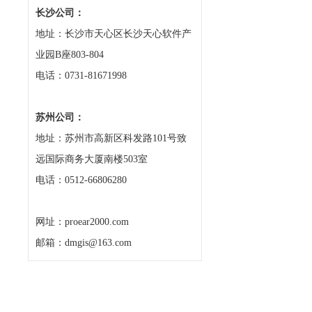
长沙公司：
地址：长沙市天心区长沙天心软件产
业园B座803-804
电话：0731-81671998
苏州公司：
地址：苏州市高新区科发路101号致
远国际商务大厦南楼503室
电话：0512-66806280
网址：proear2000.com
邮箱：dmgis@163.com