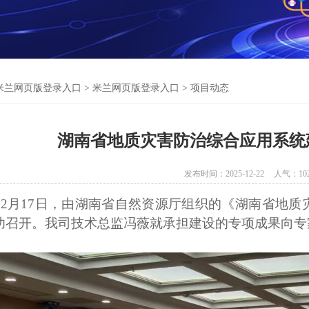
米兰网页版登录入口
>
米兰网页版登录入口
>
项目动态
湖南省地质灾害防治综合应用系统
发布时间：2025-12-22
人气：
10
年12月17日，由湖南省自然资源厅组织的《湖南省
地质
功召开。我司技术总监冯薇就承担建设的专项成果向专