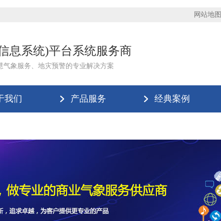
网站地
理信息系统)平台系统服务商
慧气象服务、地灾预警的专业解决方案
于我们
产品服务
经典案例
版登录入口-米兰(中国)