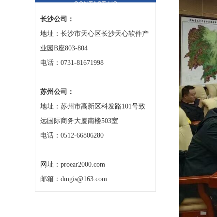
CONTACT US
长沙公司：
地址：长沙市天心区长沙天心软件产
业园B座803-804
电话：0731-81671998
苏州公司：
地址：苏州市高新区科发路101号致
远国际商务大厦南楼503室
电话：0512-66806280
网址：proear2000.com
邮箱：dmgis@163.com