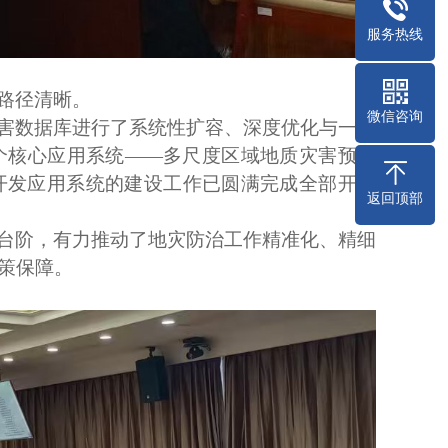
服务热线
路径清晰。
微信咨询
害数据库进行了系统性扩容、深度优化与一体
个核心应用系统
——多尺度区域地质灾害预警
开发应用系统的建设工作已圆满完成全部开发
返回顶部
台阶
，
有力推动了地灾防治工作精准化、精细
策保障。