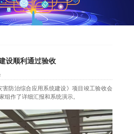
建设顺利通过验收
2
灾害防治综合应用系统建设》项目竣工验收会
家组作了详细汇报和系统演示。