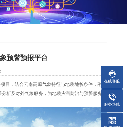
气象预警预报平台
2
在线客服
件项目，结合云南高原气象特征与地质地貌条件，融合
警分析及对外气象服务，为地质灾害防治与预警服务提
服务热线