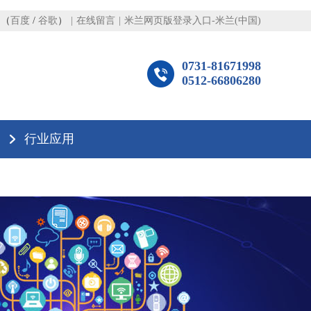
图
（
百度
/
谷歌
）
|
在线留言
|
米兰网页版登录入口-米兰(中国)
0731-81671998
0512-66806280
行业应用