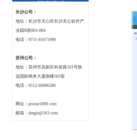
CONTACT US
长沙公司：
地址：长沙市天心区长沙天心软件产
业园B座803-804
电话：0731-81671998
苏州公司：
地址：苏州市高新区科发路101号致
远国际商务大厦南楼503室
电话：0512-66806280
网址：proear2000.com
邮箱：dmgis@163.com