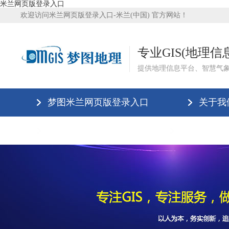
米兰网页版登录入口
欢迎访问米兰网页版登录入口-米兰(中国) 官方网站！
专业GIS(地理
提供地理信息平台、智慧气
梦图米兰网页版登录入口
关于我
米兰网页版登录入口
米兰网页版登