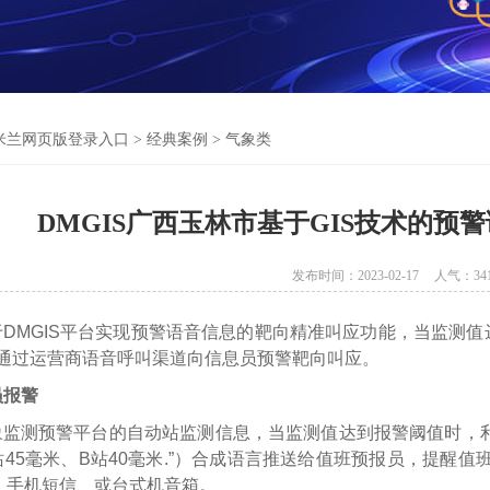
米兰网页版登录入口
>
经典案例
>
气象类
DMGIS广西玉林市基于GIS技术的预
发布时间：2023-02-17
人气：
34
DMGIS平台实现预警语音信息的靶向精准叫应功能，当监测值
；通过运营商语音呼叫渠道向信息员预警靶向叫应。
员报警
监测预警平台的自动站监测信息，当监测值达到报警阈值时，利用
站45毫米、B站40毫米.”）合成语言推送给值班预报员，提
、手机短信、或台式机音箱。