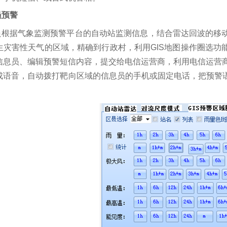
员预警
员根据气象监测预警平台的自动站监测信息，结合雷达回波的移
生灾害性天气的区域，精确到行政村，利用GIS地图操作圈选功
信息员、编辑预警短信内容，提交给电信运营商，利用电信运营商
成语音，自动拨打靶向区域的信息员的手机或固定电话，把预警