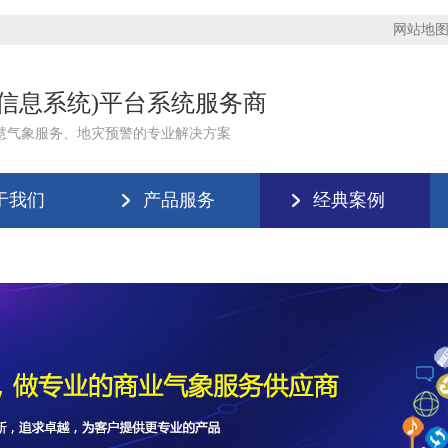
网站地
理信息系统)平台系统服务商
慧气象服务、地灾预警的专业解决方案
于我们
产品服务
经典案例
版登录入口-米兰(中国)