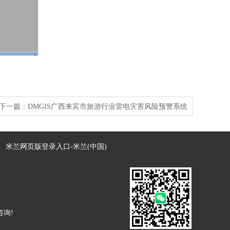
下一篇：
DMGIS广西来宾市旅游行业雷电灾害风险预警系统
|
米兰网页版登录入口-米兰(中国)
咨询!