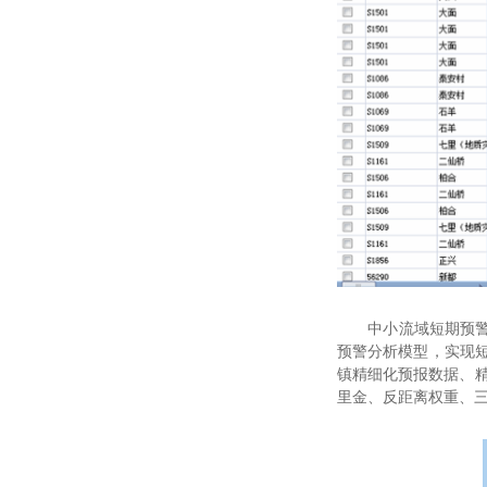
中小流域短期预警针
预警分析模型，实现
镇精细化预报数据、精
里金、反距离权重、三