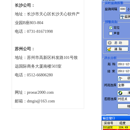
长沙公司：
地址：长沙市天心区长沙天心软件产
业园B座803-804
电话：0731-81671998
苏州公司：
地址：苏州市高新区科发路101号致
远国际商务大厦南楼503室
电话：0512-66806280
网址：proear2000.com
邮箱：dmgis@163.com