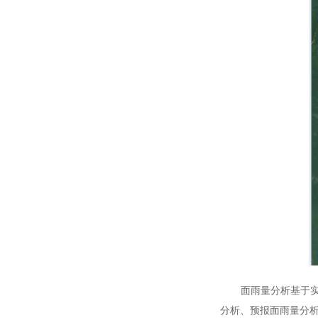
面雨量分析基于实况
分析、预报面雨量分