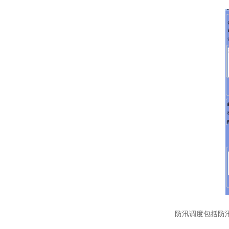
防汛调度包括防汛预