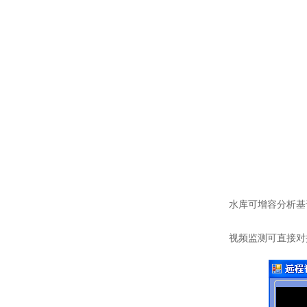
水库可增容分析基于
视频监测可直接对接