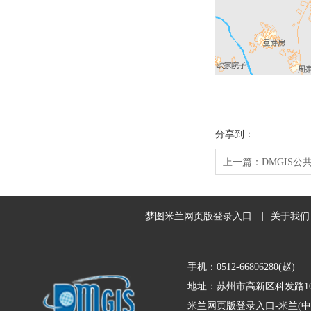
分享到：
上一篇：
DMGIS
梦图米兰网页版登录入口
|
关于我们
手机：0512-66806280(赵)
地址：苏州市高新区科发路10
米兰网页版登录入口-米兰(中