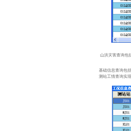
山洪灾害查询包括对
基础信息查询包括测
测站工情查询实现对