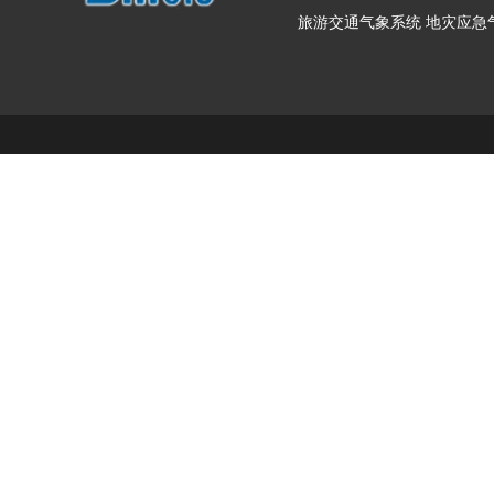
旅游交通气象系统
地灾应急