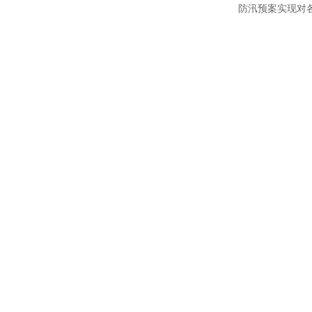
防汛预案实现对各行