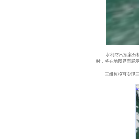
水利防汛预案分析根
时，将在地图界面展
三维模拟可实现三维