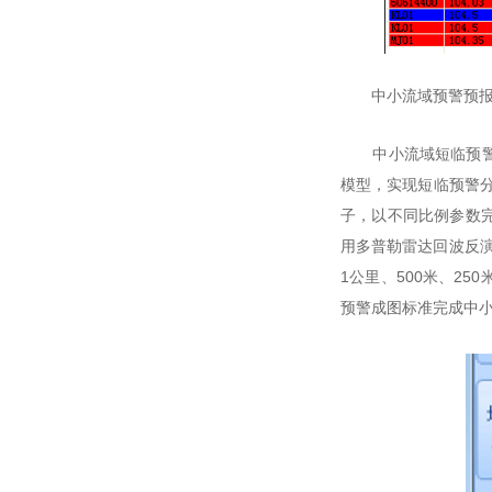
中小流域预警预报包
中小流域短临预警针
模型，实现短临预警
子，以不同比例参数
用多普勒雷达回波反演
1公里、500米、2
预警成图标准完成中