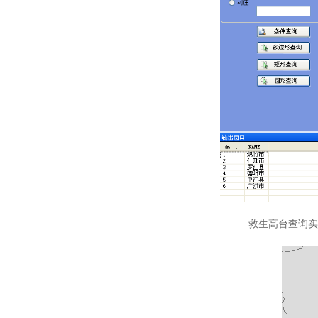
救生高台查询实现在