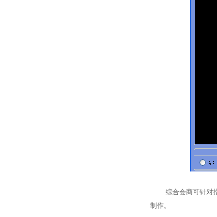
综合会商可针对指定
制作。