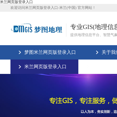
米兰网页版登录入口
欢迎访问米兰网页版登录入口-米兰(中国) 官方网站！
专业GIS(地理
提供地理信息平台、智慧气
梦图米兰网页版登录入口
关于我
米兰网页版登录入口
米兰网页版登