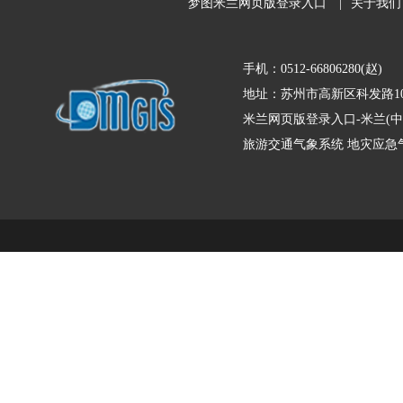
梦图米兰网页版登录入口
|
关于我们
手机：0512-66806280(赵)
地址：苏州市高新区科发路10
米兰网页版登录入口-米兰(中
旅游交通气象系统
地灾应急